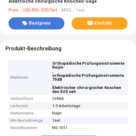
elektrische chirurgische Knochen-Säge
Preis：USD450~500/Set
MOQ：1set
Bestpreis
Kontakt
Produkt-Beschreibung
Orthopädische Prüfungsinstrumente
Ruijin
,
orthopädische Prüfungsinstrumente
Markieren
75dB
,
Elektrischer chirurgischer Knochen
des SUS sah
Herkunftsort
CHINA
Lieferzeit
1-5 Arbeitstage
Markenname
Ruijin
Min Bestellmenge
1set
Modellnummer
NS-1011