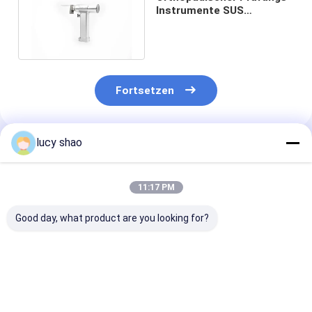
Instrumente SUS
elektrische chirurgische
Knochen-Säge
Fortsetzen
lucy shao
Empfohlene Produkte
11:17 PM
Good day, what product are you looking for?
Medical Bone Saw
Medical Bone Saw
Medical Bone 
Orthopedic Cutter
Orthopedic Surgical
Orthopedic Su
with Battery Surgery
Instruments Cutter
Instruments F