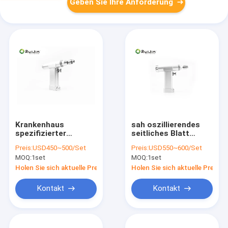
Geben Sie Ihre Anforderung
Krankenhaus
sah oszillierendes
spezifizierter
seitliches Blatt
chirurgischer
Acetabullar Tplo des
Preis:
USD450~500/Set
Preis:
USD550~600/Set
MikroKnochenbohrer
Bohrgerät-300r/min
MOQ:
1set
MOQ:
1set
4.2mm 1100r.m.p
Mikroknochenbohrer-
Knochen-
Holen Sie sich aktuelle Preis
Holen Sie sich aktuelle Preis
Betriebsgemeinschaft
Kontakt
Kontakt