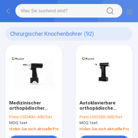
Chirurgischer Knochenbohrer
(92)
Medizinischer
Autoklavierbare
orthopädischer
orthopädische
chirurgischer
Bohrgerät-Lithium-
Preis:
USD400~430/Set
Preis:
USD550~600/Set
Knochenbohrer
Batterie schwarzer
MOQ:
1set
MOQ:
1set
Cannulated sah Mini
Knochen-
Small Saw Drill
Bohrungschirurgie
Holen Sie sich aktuelle Preis
Holen Sie sich aktuelle Preis
CER-ISO