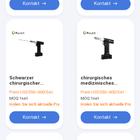
Kontakt
Kontakt
Schwarzer
chirurgisches
chirurgischer
medizinisches
Knochenbohrer-
Knochenbohrer-
Preis:
USD550~600/Set
Preis:
USD550~600/Set
autoklavierbare
Lithium-
MOQ:
1set
MOQ:
1set
orthopädische
batteriebetriebenes
Bohrgerätlithium-
orthopädisches
Holen Sie sich aktuelle Preis
Holen Sie sich aktuelle Preis
batterie
Bohrgerät Ruijin
Kontakt
Kontakt