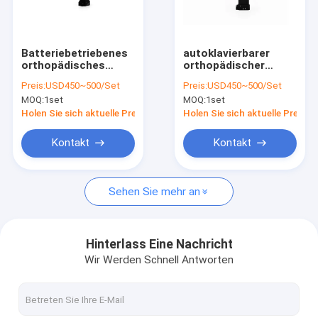
Fabrik-Ausflug
Qualitätskontrolle
Batteriebetriebenes
autoklavierbarer
orthopädisches
orthopädischer
Treten Sie mit uns in Verbindung
Bohrgerät des
Neurochirurgie-
Preis:
USD450~500/Set
Preis:
USD450~500/Set
Splitter-
Bohrgerät-Edelstahl
MOQ:
1set
MOQ:
1set
chirurgisches
des Bohrgerät-
Nachrichten
Knochenbohrer-
7500gcm
Holen Sie sich aktuelle Preis
Holen Sie sich aktuelle Preis
7500gcm 20W
Kontakt
Kontakt
Medizinischer Knochenbohrer
Sehen Sie mehr an
Chirurgischer Knochenbohrer
Cannulated-Bohrgerät-Maschine
Hinterlass Eine Nachricht
Wir Werden Schnell Antworten
Oszillierende Knochen-Säge
Austauschen der Knochen-Säge