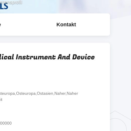
hmensprofil
e
Kontakt
ical Instrument And Device
teuropa,Osteuropa,Ostasien,Naher,Naher
it
000000