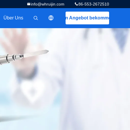
info@whruijin.com
86-553-2672510
Über Uns
Ein Angebot bekommen
描述