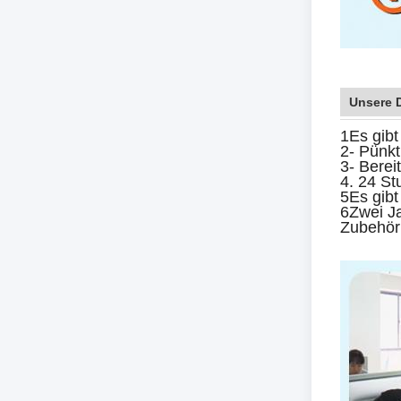
Unsere 
1Es gib
2- Pünkt
3- Berei
4. 24 St
5Es gibt
6Zwei Ja
Zubehör