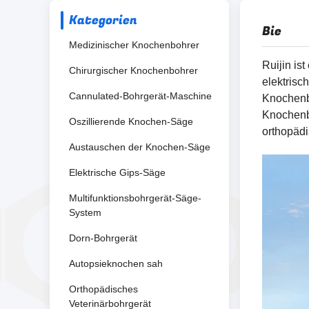
Kategorien
Bie
Medizinischer Knochenbohrer
Ruijin is
Chirurgischer Knochenbohrer
elektrisc
Cannulated-Bohrgerät-Maschine
Knochenb
Knochenbo
Oszillierende Knochen-Säge
orthopädi
Austauschen der Knochen-Säge
Elektrische Gips-Säge
Multifunktionsbohrgerät-Säge-
System
Dorn-Bohrgerät
Autopsieknochen sah
Orthopädisches
Veterinärbohrgerät