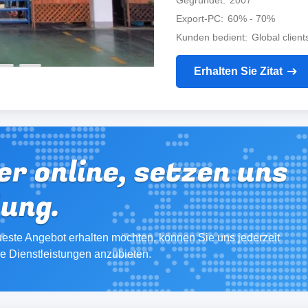
Gegründet
2007
Export-PC
60% - 70%
Kunden bedient
Global client
Erhalten Sie Zitat
er online, setzen uns
dung.
este Angebot erhalten möchten, können Sie uns jederzeit
re Dienstleistungen anzubieten.