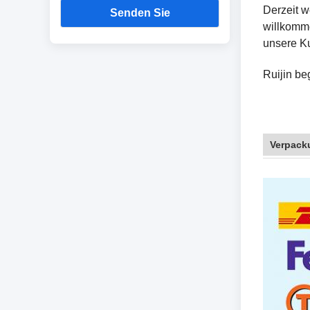
Derzeit 
Senden Sie
willkomme
unsere K
Ruijin be
Verpack