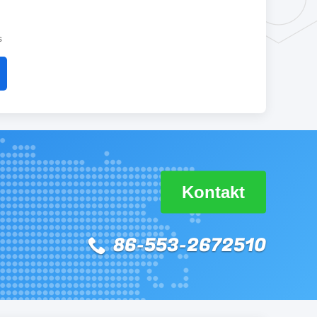
s
Kontakt
86-553-2672510