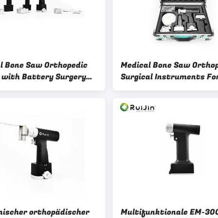
l Bone Saw Orthopedic
Medical Bone Saw Ortho
 with Battery Surgery
Surgical Instruments Fo
r Oscillating Saw
Electric Surgery Tool air
Oscillating Saw Ruijin NS
CE Certified
nischer orthopädischer
Multifunktionale EM-30