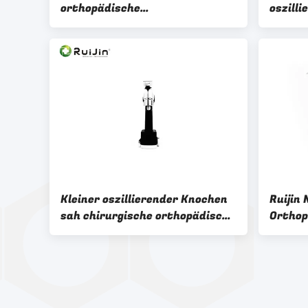
orthopädische
oszill
Elektrowerkzeug-
gemein
medizinischer oszillierender
Knochen sah
Kleiner oszillierender Knochen
Ruijin 
sah chirurgische orthopädische
Orthop
Instrumente Handeld
Ce Cert
Instr