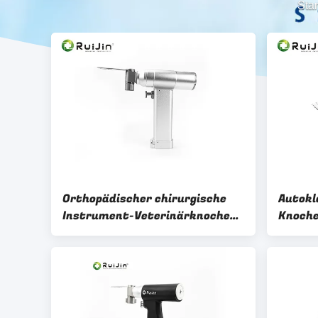
Star
Orthopädischer chirurgische
Autokl
Instrument-Veterinärknochen
Knoche
sah orthopädisches 18000rpm
18000r