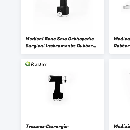
Medical Bone Saw Orthopedic
Medica
Surgical Instruments Cutter
Cutter
with Electric Surgery Tool air
Tool ai
Oscillating Saw
Trauma-Chirurgie-
Medizi