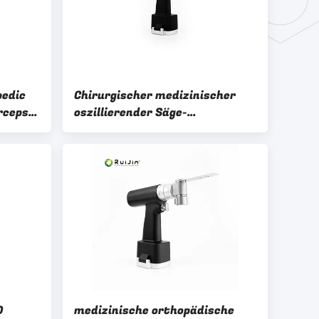
pedic
Chirurgischer medizinischer
rceps
oszillierender Säge-
orthopädischer Knochen sah
-1511
schwarzes Weiß
0
medizinische orthopädische