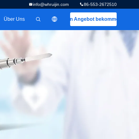
info@whruijin.com
86-553-2672510
Über Uns
Ein Angebot bekommen
描述