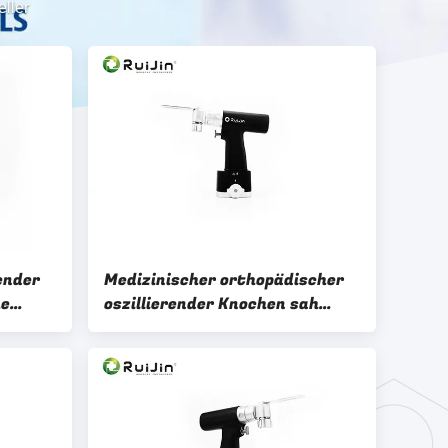
ller
ender
Medizinischer orthopädischer
he
oszillierender Knochen sah
gemeinsame Chirurgie