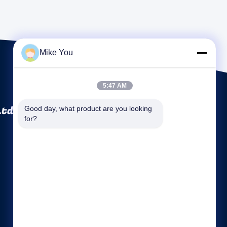
Mike You
5:47 AM
Ltd.
Good day, what product are you looking 
for?
Quicklinks
Firmenprofil
Fabrik Tour
Qualitätskontrolle
Sitemap