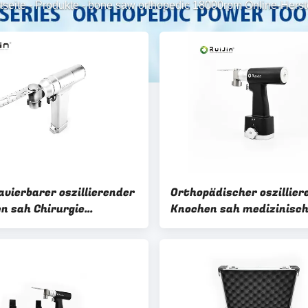
tseite
-
Produkte
-
bone saw orthopedic 18000rpm Online-Herste
avierbarer oszillierender
Orthopädischer oszillier
n sah Chirurgie
Knochen sah medizinisc
pm Ruijin
autoklavierbare Art