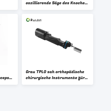
oszillierende Säge des Knochen-
95W für gemeinsame Chirurgie
Grau TPLO sah orthopädische
rceps
chirurgische Instrumente für
ical
Veterinärknochen-Chirurgie