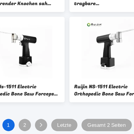
ierender Knochen sah
tragbare
same Chirurgie
Knochenbohrmaschine
Ns-1511 Electric
Ruijin NS-1511 Electric
edic Bone Saw Forceps
Orthopedic Bone Saw Fo
ified Class Ii Surgical
CE Certified Class II Surg
ument
Instrument
1
2
Letzte
Gesamt 2 Seiten