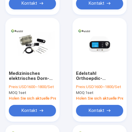
Kontakt
Kontakt
Medizinisches
Edelstahl
elektrisches Dorn-
Orthoepdic-
Mikrobohrgerät-
Instrument-Dorn-
Preis:
USD1600~1800/Set
Preis:
USD1600~1800/Set
orthopädische
Chirurgie-Werkzeuge
MOQ:
1set
MOQ:
1set
Elektrowerkzeuge
40000r/min
40000r/min
Holen Sie sich aktuelle Preis
Holen Sie sich aktuelle Preis
Kontakt
Kontakt