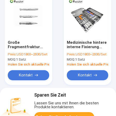
Große
Medizinische hintere
Fragmentfraktur
interne Fixierung
Innere Fixierung
Orthopädische
Preis:
USD1800~2000/Set
Preis:
USD1800~2000/Set
Orthopädischer
Pedikelschraubinstrumen
MOQ:
1 Satz
MOQ:
1 Satz
chirurgischer
für die Wirbelsäule
Instrumentensatz
Holen Sie sich aktuelle Preis
Holen Sie sich aktuelle Preis
Entfernung Typ III
Kontakt
Kontakt
Sparen Sie Zeit
Lassen Sie uns mit Ihnen die besten
Produkte kontaktieren.