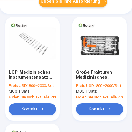
Geben Sie Ihre Anforderung
LCP-Medizinisches
Große Frakturen
Instrumentensatz
Medizinisches
Kleine Fragmente
Instrumentensatz
Preis:
USD1800~2000/Set
Preis:
USD1800~2000/Set
Innere Fixierung
Orthopädische
MOQ:
1 Satz
MOQ:
1 Satz
Orthopädisches
Chirurgie Interne
Implantat
Fixierung Entfernung
Holen Sie sich aktuelle Preis
Holen Sie sich aktuelle Preis
Typ III
Kontakt
Kontakt