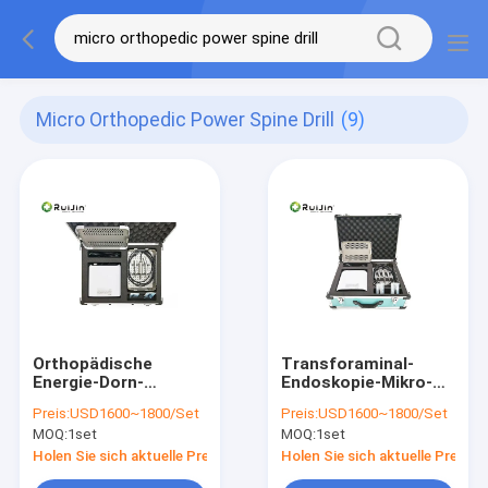
Micro Orthopedic Power Spine Drill
(9)
Orthopädische
Transforaminal-
Energie-Dorn-
Endoskopie-Mikro-
Bohrgerät-Dorn-
orthopädisches
Preis:
USD1600~1800/Set
Preis:
USD1600~1800/Set
Chirurgie-
Bohrmaschine-Dorn-
MOQ:
1set
MOQ:
1set
Mikrowerkzeuge und
Bohrgerät und Säge
Säge
Holen Sie sich aktuelle Preis
Holen Sie sich aktuelle Preis