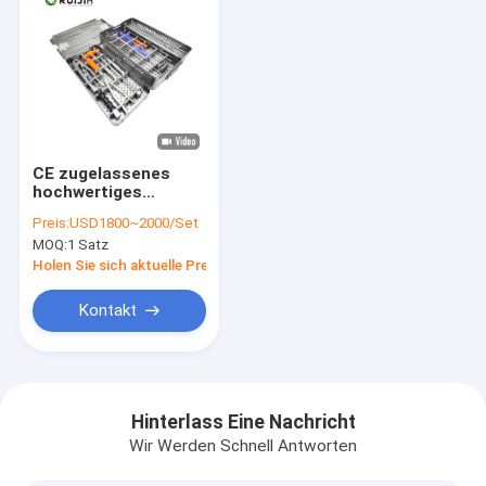
CE zugelassenes
hochwertiges
chirurgisches
Preis:
USD1800~2000/Set
Intramedullary-
MOQ:
1 Satz
Medizininstrument
für interne Fixierung
Holen Sie sich aktuelle Preis
Kontakt
Haus
Produkte
Hinterlass Eine Nachricht
Wir Werden Schnell Antworten
Über uns