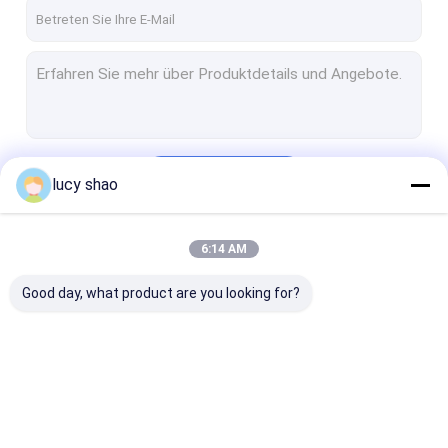
Fabrik-Ausflug
Qualitätskontrolle
Treten Sie mit uns in Verbindung
Nachrichten
Fortsetzen
lucy shao
Medizinischer Knochenbohrer
6:14 AM
Unsere Kategorien
Chirurgischer Knochenbohrer
Good day, what product are you looking for?
Cannulated-Bohrgerät-Maschine
Oszillierende Knochen-Säge
Austauschen der Knochen-Säge
Medizinischer
Chirurgischer
Cannulated-