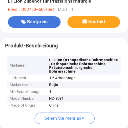
Li-Lion Zubehör für Präzisionschirurgie
Preis：USD450~500/Set
MOQ：1
Bestpreis
Kontakt
Produkt-Beschreibung
Li-Lion Orthopädische Bohrmaschine
,
,
Orthopädische Bohrmaschine
Markieren
Präzisionschirurgische
Bohrmaschine
Lieferzeit
1-5 Arbeitstage
Markenname
Ruijin
Min Bestellmenge
1
Model Number
ND-3031
Place of Origin
China
Sehen Sie mehr an