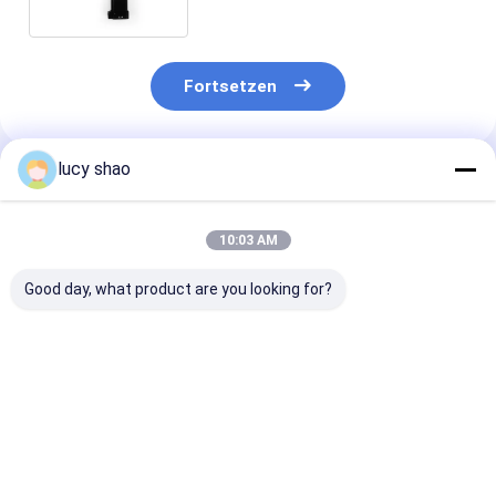
Präzisionschirurgie
Fortsetzen
lucy shao
Empfohlene Produkte
10:03 AM
Good day, what product are you looking for?
Klasse II
Li-Lion-Zubehör
1/4 Zoll
Chirurgische
Chirurgische
Bohrfuttergrö
Knochenbohrung
Orthopädie-
Chirurgische
Autoklavierbar bis
Bohrmaschine ABCD-
Knochenbohrm
135 Grad Instrument
123 für
Klasse II Inst
Bestpreis
Bestpreis
Bestprei
Sterilisationsmethode
orthopädische
mit Markierun